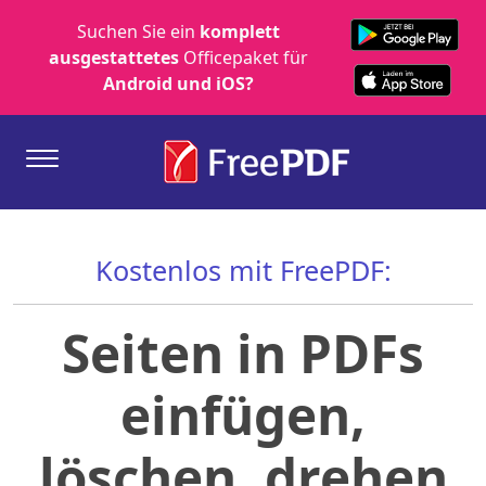
Suchen Sie ein
komplett
ausgestattetes
Officepaket für
Android und iOS?
Kostenlos mit FreePDF:
Seiten in PDFs
einfügen,
löschen, drehen