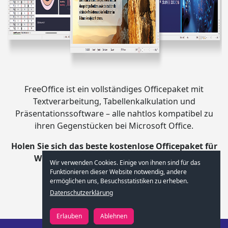
FreeOffice ist ein vollständiges Officepaket mit
Textverarbeitung, Tabellenkalkulation und
Präsentationssoftware – alle nahtlos kompatibel zu
ihren Gegenstücken bei Microsoft Office.
Holen Sie sich das beste kostenlose Officepaket für
Windows, Mac, Linux, iOS und Android.
Wir verwenden Cookies. Einige von ihnen sind für das
Funktionieren dieser Website notwendig, andere
ermöglichen uns, Besuchsstatistiken zu erheben.
freeoffice.com aufrufen
Datenschutzerklärung
Erlauben
Ablehnen