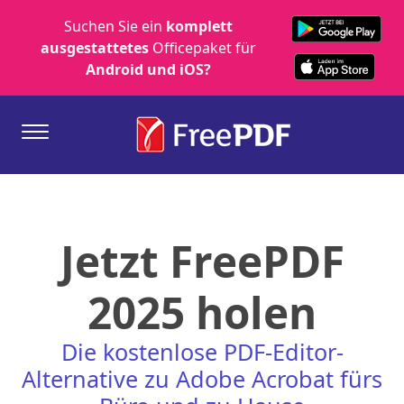
Suchen Sie ein
komplett
ausgestattetes
Officepaket für
Android und iOS?
Jetzt FreePDF
2025 holen
Die kostenlose PDF-Editor-
Alternative zu Adobe Acrobat fürs